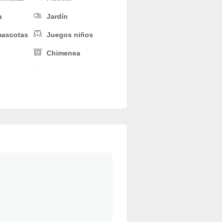
a
Jardín
mascotas
Juegos niños
Chimenea
Aire acondic.
Parking