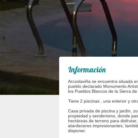
Información
Arcoslaviña se encuentra situada en
pueblo declarado Monumento Artísti
los Pueblos Blancos de la Sierra de
Tiene 2 piscinas , una exterior y otr
Casa privada de piscina y jardín, 
propiedad y senderismo, donde pase
hectáreas de terreno para disfrutar,
atardeceres impresionantes, también
disponer.