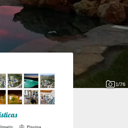
1/76
ísticas
limatiz.
Piscina